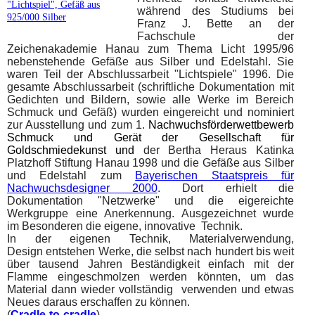
"Lichtspiel", Gefäß aus
während des Studiums bei
925/000 Silber
Franz J. Bette an der
Fachschule der
Zeichenakademie Hanau zum Thema
Licht 1995/96
nebenstehende Gefäße aus Silber und Edelstahl. Sie
waren Teil der Abschlussarbeit "Lichtspiele" 1996. Die
gesamte Abschlussarbeit (schriftliche Dokumentation mit
Gedichten und Bildern, sowie alle Werke im Bereich
Schmuck und Gefäß) wurden eingereicht und nominiert
zur Ausstellung und zum 1.
Nachwuchsförderwettbewerb
Schmuck und Gerät der Gesellschaft für
Goldschmiedekunst und
der Bertha Heraus Katinka
Platzhoff Stiftung Hanau 1998 und die Gefäße aus Silber
und Edelstahl zum
Bayerischen Staatspreis für
Nachwuchsdesigner 2000
. Dort erhielt die
Dokumentation "Netzwerke" und die eigereichte
Werkgruppe eine Anerkennung. Ausgezeichnet wurde
im Besonderen die eigene, innovative Technik.
In der eigenen Technik, Materialverwendung,
Design entstehen Werke, die selbst nach hundert bis weit
über tausend Jahren Beständigkeit einfach mit der
Flamme eingeschmolzen werden könnten, um das
Material dann wieder vollständig verwenden und etwas
Neues daraus erschaffen zu können.
(
Cradle-to-cradle
)