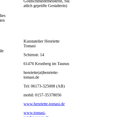
Goldschmiedemeisterin, Sta
atlich geprüfte Gestalterin)
dies
ten
Kunstatelier Henriette
Tomasi
ile
Schirnstr. 14
61476 Kronberg im Taunus
henriette(at)henriette-
tomasi.de
Tel: 06173-325008 (AB)
mobil: 0157-35378056
www.henriette-tomasi.de
www.tomasi-