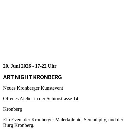
33d0b810-b247-4bb4-91c1-c9b6f5b49acf Kopie
2a873d0b-e81c-4d4b-84de-9e1cbbf34bf2
20. Juni 2026 - 17-22 Uhr
ART NIGHT KRONBERG
Neues Kronberger Kunstevent
Offenes Atelier in der Schirnstrasse 14
Kronberg
Ein Event der Kronberger Malerkolonie, Serendipity, und der
Burg Kronberg.